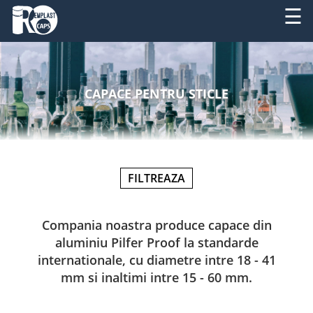
☰
DESPRE
RO
NOI
CAPACE PENTRU STICLE
EN
PRODUSE
SERVICII
FILTREAZA
UTILAJE
NOUTATI
Compania noastra produce capace din
aluminiu Pilfer Proof la standarde
CONTACT
internationale, cu diametre intre 18 - 41
mm si inaltimi intre 15 - 60 mm.