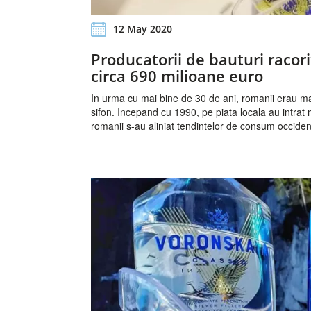
12 May 2020
Producatorii de bauturi raco
circa 690 milioane euro
In urma cu mai bine de 30 de ani, romanii erau mar
sifon. Incepand cu 1990, pe piata locala au intrat
romanii s-au aliniat tendintelor de consum occiden
este una extrem de ofertanta si competitiva, care a