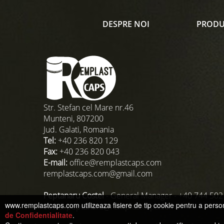
DESPRE NOI
PRODU
Str. Stefan cel Mare nr.46
Munteni, 807200
Jud. Galati, Romania
Tel:
+40 236 820 129
Fax:
+40 236 820 043
E-mail:
office@remplastcaps.com
remplastcaps.com@gmail.com
Peptanaru Costel
- General Manager -
+40 744 502
www.remplastcaps.com utilizeaza fisiere de tip cookie pentru a person
costel.peptanaru@remplastcaps.com
de Confidentialitate
.