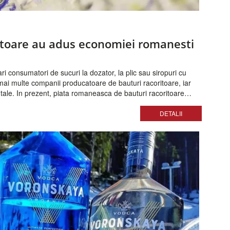
ritoare au adus economiei romanesti
i consumatori de sucuri la dozator, la plic sau siropuri cu
 mai multe companii producatoare de bauturi racoritoare, iar
tale. In prezent, piata romaneasca de bauturi racoritoare
 depasit pragul de 6 miliarde de lei.
DETALII