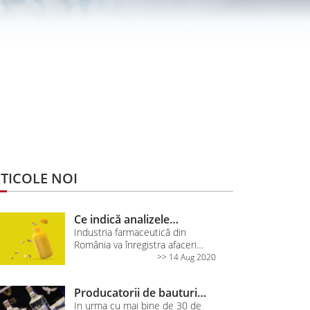
TICOLE NOI
Ce indică analizele
KeysFin: Industria
Industria farmaceutică din
România va înregistra afaceri
farmaceutică din România
record în 2020, în contextul
>> 14 Aug 2020
va înregistra afaceri
cererii generată de pandemia de
record
coronavirus, estimărie KeysFin
Producatorii de bauturi
indicând un ritm de creştere
racoritoare au adus
In urma cu mai bine de 30 de
dublu şi o cifră de afaceri pe