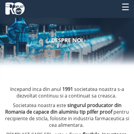
☰
DESPRE
RO
NOI
DESPRE NOI
EN
PRODUSE
SERVICII
UTILAJE
Incepand inca din anul
1991
societatea noastra s-a
NOUTATI
dezvoltat continuu si a continuat sa creasca.
Societatea noastra este
singurul producator din
CONTACT
Romania de capace din aluminiu tip pilfer proof
pentru
recipiente de sticla, folosite in industria farmaceutica si
cea alimentara.