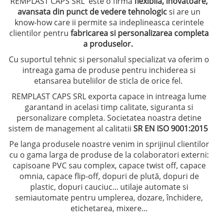
REMPLAST CAPS SRL este o firma
flexibila, inovatoare,
avansata din punct de vedere tehnologic
si are un
know-how care ii permite sa indeplineasca cerintele
clientilor pentru
fabricarea si personalizarea completa
a produselor.
Cu suportul tehnic si personalul specializat va oferim o
intreaga gama de produse pentru inchiderea si
etansarea buteliilor de sticla de orice fel.
REMPLAST CAPS SRL exporta capace in intreaga lume
garantand in acelasi timp calitate, siguranta si
personalizare completa. Societatea noastra detine
sistem de management al calitatii
SR EN ISO 9001:2015
Pe langa produsele noastre venim in sprijinul clientilor
cu o gama larga de produse de la colaboratori externi:
capisoane PVC sau complex, capace twist off, capace
omnia, capace flip-off, dopuri de plută, dopuri de
plastic, dopuri cauciuc... utilaje automate si
semiautomate pentru umplerea, dozare, închidere,
etichetarea, mixere...