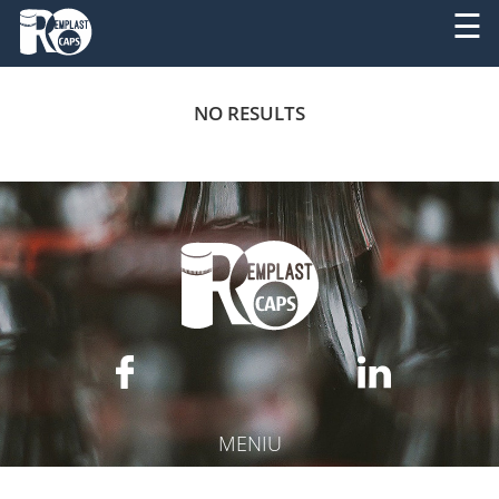
☰
DESPRE
RO
NO RESULTS
NOI
EN
PRODUSE
SERVICII
UTILAJE
NOUTATI
CONTACT
MENIU