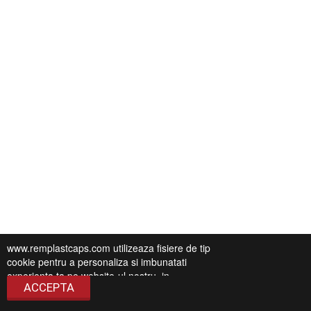
www.remplastcaps.com utilizeaza fisiere de tip
cookie pentru a personaliza si imbunatati
experienta ta pe website-ul nostru, in
ACCEPTA
conformitate cu
Politica de Confidentialitate
.
Continuarea navigarii presupune ca esti de