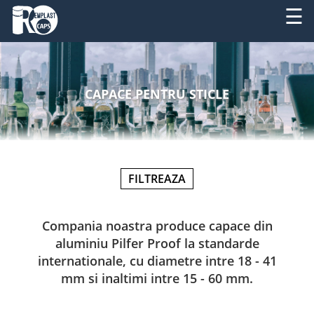
☰
DESPRE
RO
NOI
CAPACE PENTRU STICLE
EN
PRODUSE
SERVICII
FILTREAZA
UTILAJE
NOUTATI
Compania noastra produce capace din
aluminiu Pilfer Proof la standarde
CONTACT
internationale, cu diametre intre 18 - 41
mm si inaltimi intre 15 - 60 mm.