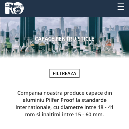
☰
DESPRE
RO
NOI
CAPACE PENTRU STICLE
EN
PRODUSE
SERVICII
FILTREAZA
UTILAJE
NOUTATI
Compania noastra produce capace din
aluminiu Pilfer Proof la standarde
CONTACT
internationale, cu diametre intre 18 - 41
mm si inaltimi intre 15 - 60 mm.