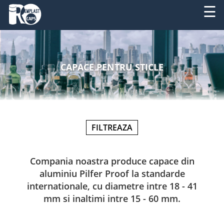
☰
DESPRE
RO
NOI
CAPACE PENTRU STICLE
EN
PRODUSE
SERVICII
FILTREAZA
UTILAJE
NOUTATI
Compania noastra produce capace din
aluminiu Pilfer Proof la standarde
CONTACT
internationale, cu diametre intre 18 - 41
mm si inaltimi intre 15 - 60 mm.