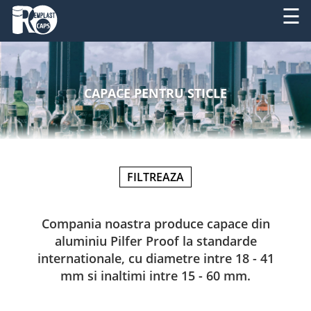
☰
DESPRE
RO
NOI
CAPACE PENTRU STICLE
EN
PRODUSE
SERVICII
FILTREAZA
UTILAJE
NOUTATI
Compania noastra produce capace din
aluminiu Pilfer Proof la standarde
CONTACT
internationale, cu diametre intre 18 - 41
mm si inaltimi intre 15 - 60 mm.