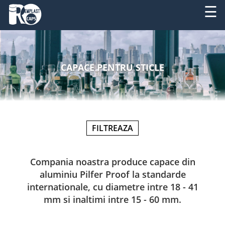
☰
DESPRE
RO
NOI
CAPACE PENTRU STICLE
EN
PRODUSE
SERVICII
FILTREAZA
UTILAJE
NOUTATI
Compania noastra produce capace din
aluminiu Pilfer Proof la standarde
CONTACT
internationale, cu diametre intre 18 - 41
mm si inaltimi intre 15 - 60 mm.