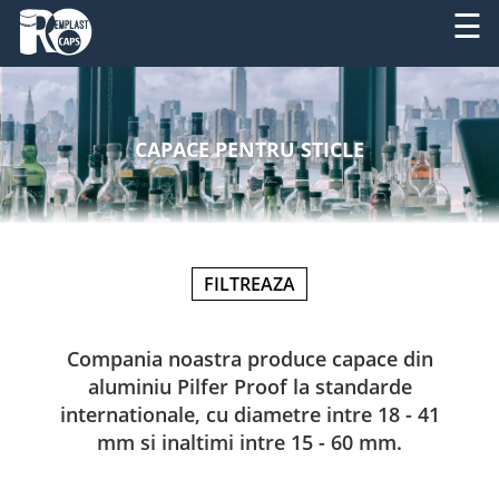
☰
DESPRE
RO
NOI
CAPACE PENTRU STICLE
EN
PRODUSE
SERVICII
FILTREAZA
UTILAJE
NOUTATI
Compania noastra produce capace din
aluminiu Pilfer Proof la standarde
CONTACT
internationale, cu diametre intre 18 - 41
mm si inaltimi intre 15 - 60 mm.