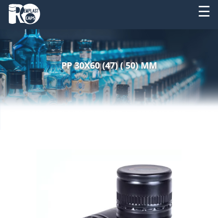
☰
DESPRE
RO
NOI
PP 30X60 (47) ( 50) MM
EN
PRODUSE
SERVICII
UTILAJE
NOUTATI
CONTACT