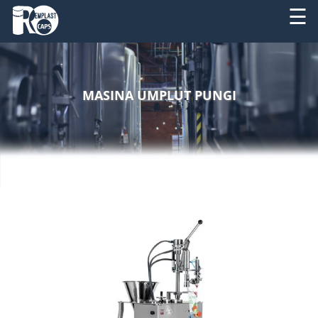
☰
DESPRE
RO
NOI
MASINA UMPLUT PUNGI
EN
PRODUSE
SERVICII
UTILAJE
NOUTATI
CONTACT