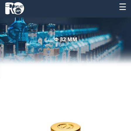
☰
DESPRE
RO
NOI
Φ 32 MM
EN
PRODUSE
SERVICII
UTILAJE
NOUTATI
CONTACT