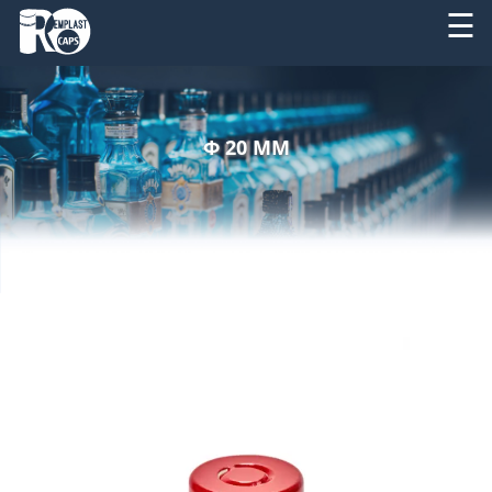
☰
DESPRE
RO
NOI
Φ 20 MM
EN
PRODUSE
SERVICII
UTILAJE
NOUTATI
CONTACT