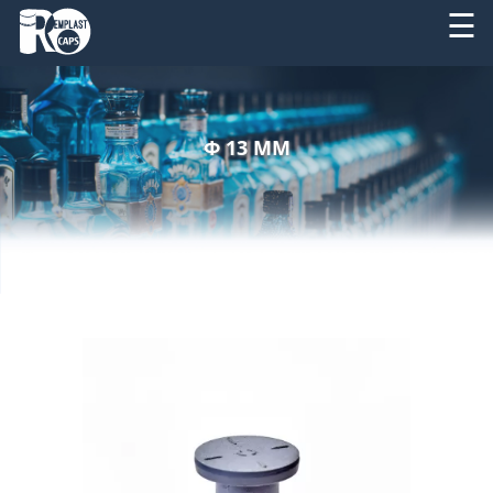
☰
DESPRE
RO
NOI
Φ 13 MM
EN
PRODUSE
SERVICII
UTILAJE
NOUTATI
CONTACT