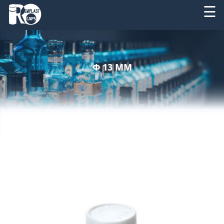
☰
DESPRE
RO
NOI
Φ 13 MM
EN
PRODUSE
SERVICII
UTILAJE
NOUTATI
CONTACT