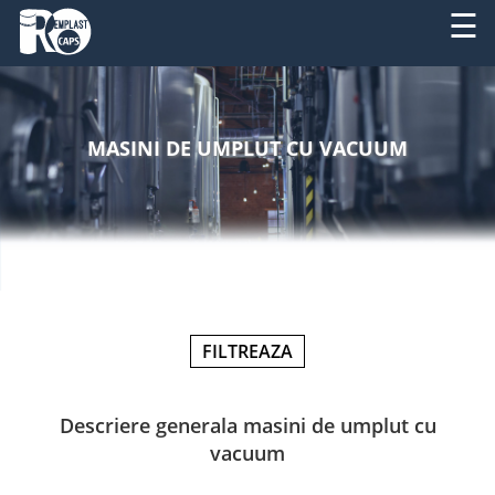
☰
DESPRE
RO
NOI
MASINI DE UMPLUT CU VACUUM
EN
PRODUSE
SERVICII
UTILAJE
NOUTATI
FILTREAZA
CONTACT
Descriere generala masini de umplut cu
vacuum