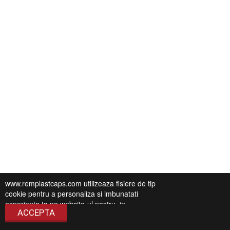
www.remplastcaps.com utilizeaza fisiere de tip
cookie pentru a personaliza si imbunatati
experienta ta pe website-ul nostru, in
ACCEPTA
conformitate cu
Politica de Confidentialitate
.
Continuarea navigarii presupune ca esti de