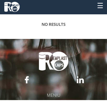
☰
DESPRE
RO
NO RESULTS
NOI
EN
PRODUSE
SERVICII
UTILAJE
NOUTATI
CONTACT
MENIU