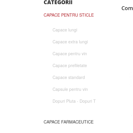
CATEGORII
Comp
CAPACE PENTRU STICLE
Capace lungi
Capace extra lungi
Capace pentru vin
Capace prefiletate
Capace standard
Capsule pentru vin
Dopuri Pluta - Dopuri T
CAPACE FARMACEUTICE