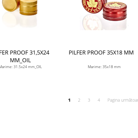
FER PROOF 31,5X24
PILFER PROOF 35X18 M
MM_OIL
Marime: 31.5x24 mm_OIL
Marime: 35x18 mm
1
2
3
4
Pagina următoa