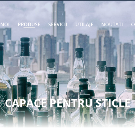
 NOI
PRODUSE
SERVICII
UTILAJE
NOUTATI
C
CAPACE PENTRU STICLE